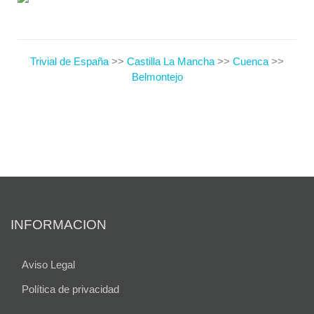
Trivial de España
>>
Castilla La Mancha
>>
Cuenca
>>
Belmontejo
INFORMACION
Aviso Legal
Política de privacidad