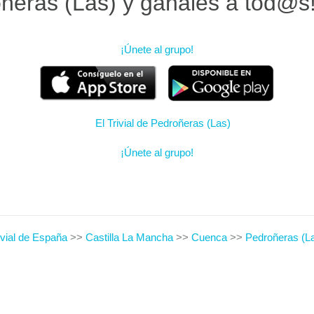
ñeras (Las) y gánales a tod@s
¡Únete al grupo!
¡Únete al grupo!
ivial de España
>>
Castilla La Mancha
>>
Cuenca
>>
Pedroñeras (L