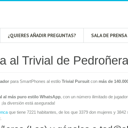
¿QUIERES AÑADIR PREGUNTAS?
SALA DE PRENSA
a al Trivial de Pedroñer
gador
para SmartPhones al estilo
Trivial Pursuit
con
más de 140.00
al al más puro estilo WhatsApp
, con un número ilimitado de jugado
, ¡la diversión está asegurada!
enca
que tiene 7221 habitantes, de los que 3379 don mujeres y 3842 s
.