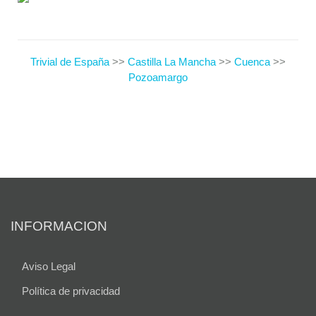
Trivial de España
>>
Castilla La Mancha
>>
Cuenca
>>
Pozoamargo
INFORMACION
Aviso Legal
Política de privacidad