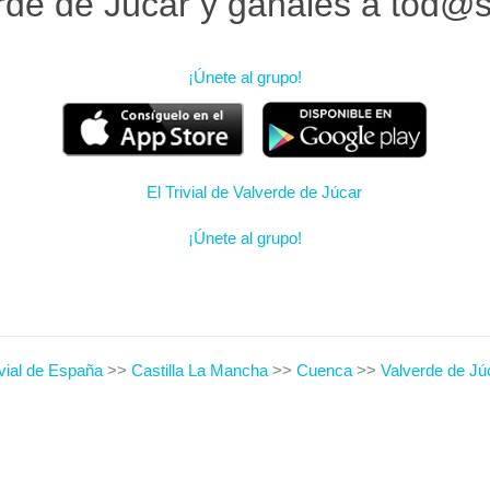
rde de Júcar y gánales a tod@s
¡Únete al grupo!
¡Únete al grupo!
ivial de España
>>
Castilla La Mancha
>>
Cuenca
>>
Valverde de Jú